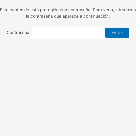
Ir
Este contenido está protegido con contraseña. Para verlo, introduzca
al
la contraseña que aparece a continuación.
contenido
Contraseña: